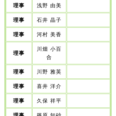
理事
浅野 由美
理事
石井 晶子
理事
河村 美香
川畑 小百
理事
合
理事
川野 雅英
理事
喜井 洋介
理事
久保 祥平
理事
篠原 知砂