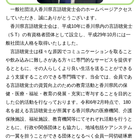
一般社団法人香川県言語聴覚士会のホームページアクセス
していただき、誠にありがとうございます。
香川県言語聴覚士会は、平成10年に香川県内の言語聴覚士
（S T）の有資格者団体として設立し、平成29年10月には一
般社団法人格を取得いたしました。
言語聴覚士は様々な原因でコミュニケーションを取ること
や飲み込みに難しさがある方々に専門的なサービスを提供す
るとともに、その人らしくより良い生活を送ることができる
よう支援することのできる専門職です。当会では、会員であ
る言語聴覚士の資質向上のための教育活動と香川県民の保
健・医療・福祉・教育の発展・充実に寄与することを目的と
した公的活動を行なっております。令和6年2月時点で、180
名を超える言語聴覚士が所属する香川県内の医療機関、介護
保険施設、福祉施設、教育機関等にてそれぞれ活動を行うと
ともに、行政や関係団体とも協力し、地域包括ケアシステム
の一翼を担うことができる団体となるべく会員一同切磋琢磨