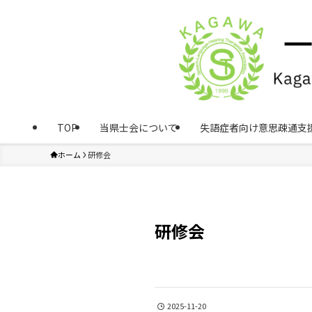
TOP
当県士会について
失語症者向け意思疎通支
ホーム
研修会
研修会
2025-11-20