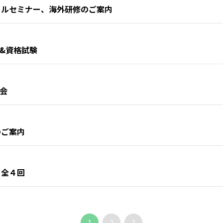
ールセミナー、海外研修のご案内
修&資格試験
修会
のご案内
」全４回
1
2
3