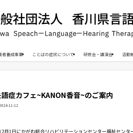
援者養成事業
ことばの症状について
研修会・講演会
活動
失語症カフェ~KANON香音~のご案内
2024-11-12
12月1日にかがわ総合リハビリテーションセンター福祉センタ